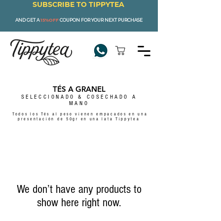
SUBSCRIBE TO TIPPYTEA
AND GET A
15%OFF
COUPON FOR YOUR NEXT PURCHASE
TÉS A GRANEL
SELECCIONADO & COSECHADO A
MANO
Todos los Tés al peso vienen empacados en una
presentación
de 50gr en una lata Tippytea
We don’t have any products to
show here right now.