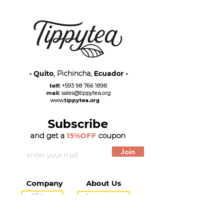
- Quito
, Pichincha,
Ecuador -
telf:
+593 98 766 1898
mail:
sales@tippytea.org
www.
tippytea.org
Subscribe
and get a
15%OFF
coupon
Join
Company
About Us
History
Our Harvest
Stores
Our People
Products
Blog